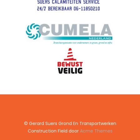
© Gerard Suers Grond En Transportwerken
Construction Field door
Acme Themes